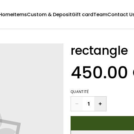
Home
Items
Custom & Deposit
Gift card
Team
Contact U
rectangle
450.00
QUANTITÉ