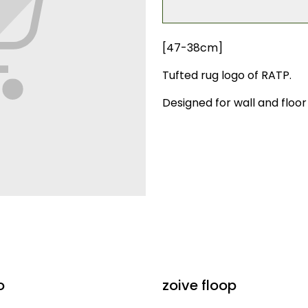
[47-38cm]
Tufted rug logo of RATP.
Designed for wall and floor 
o
zoive floop